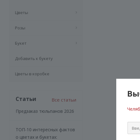
Цветы
Розы
Букет
Добавить к букету
Цветы в коробке
Вы
Статьи
Все статьи
Челяб
Предзаказ тюльпанов 2026
ТОП-10 интересных фактов
о цветах и букетах: