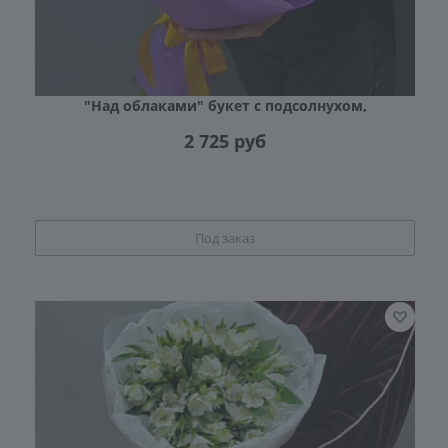
"Над облаками" букет с подсолнухом,
хризантемами и альстромериями
2 725
руб
Под заказ