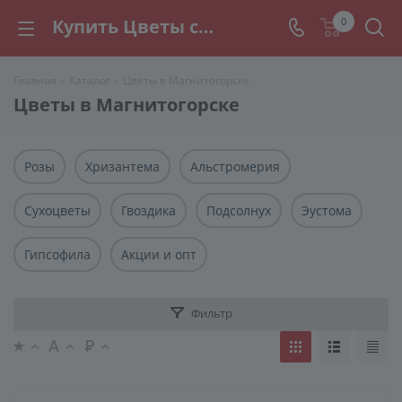
Купить Цветы с доставкой в Магнитогорске. Свежие цветы по доступным ценам. Акции и скидки до 30% в ЦВЕточке
0
Главная
-
Каталог
-
Цветы в Магнитогорске
Цветы в Магнитогорске
Розы
Хризантема
Альстромерия
Сухоцветы
Гвоздика
Подсолнух
Эустома
Гипсофила
Акции и опт
Фильтр